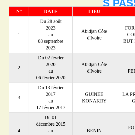
S PAS
N°
DATE
LIEU
Du 28 août
2023
FOR
Abidjan Côte
1
au
CO
d'Ivoire
08 septembre
BUT 
2023
Du 02 février
2020
Abidjan Côte
2
au
d'Ivoire
PE
06 février 2020
Du 13 février
2017
GUINEE
LA P
3
au
KONAKRY
G
17 février 2017
Du 01
décembre 2015
FO
4
au
BENIN